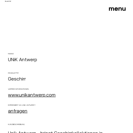
buendel
menu
MARKE
UNiK Antwerp
PRODUKTTYP
Geschirr
WEITERE INFORMATIONEN
www.unikantwerp.com
INTERESSIERT AN UNIK ANTWERP?
anfragen
KURZBESCHREIBUNG
Unik Antwerp - bringt Geschirrkollektionen in